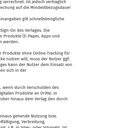
verrechnet. Ist jedoch vertraglich
rechung auf die Mindestbezugsdauer
minangaben gilt schnellstmögliche
-Sign-On des Verlages. Die
en Produkte (E-Paper, Apps und
en werden.
n Produkte ohne Online-Tracking für
e nutzen will, muss der Nutzer ggf.
rages kann der Nutzer dem Einsatz von
n sich in der
n, wenn durch Verschulden des
gitalen Produkte an Dritte. In
darüber hinaus dem Verlag den durch
r hinaus gehende Nutzung bzw.
lfältigung, Verbreitung,
 z.B. in Inter- oder Intranets, ist