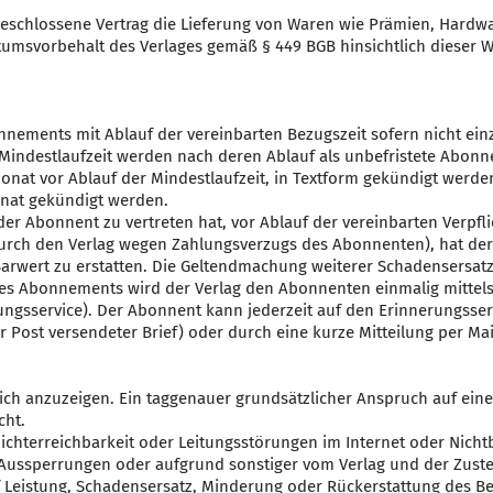
eschlossene Vertrag die Lieferung von Waren wie Prämien, Hardwa
umsvorbehalt des Verlages gemäß § 449 BGB hinsichtlich dieser W
nnements mit Ablauf der vereinbarten Bezugszeit sofern nicht ein
r Mindestlaufzeit werden nach deren Ablauf als unbefristete Abonn
 Monat vor Ablauf der Mindestlaufzeit, in Textform gekündigt wer
Monat gekündigt werden.
der Abonnent zu vertreten hat, vor Ablauf der vereinbarten Verpf
rch den Verlag wegen Zahlungsverzugs des Abonnenten), hat der
rwert zu erstatten. Die Geltendmachung weiterer Schadensersatza
es Abonnements wird der Verlag den Abonnenten einmalig mittel
ngsservice). Der Abonnent kann jederzeit auf den Erinnerungsserv
er Post versendeter Brief) oder durch eine kurze Mitteilung per M
ich anzuzeigen. Ein taggenauer grundsätzlicher Anspruch auf eine
cht.
Nichterreichbarkeit oder Leitungsstörungen im Internet oder Nichtb
, Aussperrungen oder aufgrund sonstiger vom Verlag und der Zuste
 Leistung, Schadensersatz, Minderung oder Rückerstattung des Be