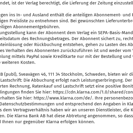
ndet, ist der Verlag berechtigt, die Lieferung der Zeitung einzus
gen ins In- und Ausland enthält die anteiligen Abonnement- und
igen Preisliste zu entnehmen sind. Bei gewünschten Lieferunterb
teiligen Abonnementgebühren.
ungsstellung kann der Abonnent dem Verlag ein SEPA-Basis-Mandat 
gkeitsdatum des Rechnungsbetrages. Der Abonnent sichert zu, recht
chteinlösung oder Rückbuchung entstehen, gehen zu Lasten des Ab
es Verhalten des Abonnenten zurückzuführen ist und weder vom V
Zahlung mittels PayPal sowie Kreditkarte nur mit der Bestellung u
 weiteren Kosten.
 (publ), Sveavägen 46, 111 34 Stockholm, Schweden, bieten wir d
: Lastschrift: Die Abbuchung erfolgt nach Leistungserbringung. Der
rten Rechnung, Ratenkauf und Lastschrift setzt eine positive Boni
ingungen finden Sie hier: https://cdn.klarna.com/1.0/shared/co
erhalten Sie hier: https://www.klarna.com/de/. Ihre personenbez
 Datenschutzbestimmungen und entsprechend den Angaben in Kl
 dem Vertragsverhältnis haben wir an unseren Dienstleister, die 
en. Die Klarna Bank AB hat diese Abtretung angenommen, so das
 Ihnen nur gegenüber Klarna erfolgen können.