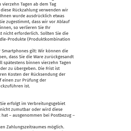
n vierzehn Tagen ab dem Tag
ür diese Rückzahlung verwenden wir
t Ihnen wurde ausdrücklich etwas
ie zugestimmt, dass wir vor Ablauf
innen, so verlieren Sie Ihr
icht erforderlich. Sollten Sie die
ndle-Produkte (Produktkombination
 Smartphones gilt: Wir können die
ben, dass Sie die Ware zurückgesandt
ll spätestens binnen vierzehn Tagen
er zu übergeben. Die Frist ist
baren Kosten der Rücksendung der
f einen zur Prüfung der
ckzuführen ist.
ie erfolgt im Verbreitungsgebiet
n nicht zumutbar oder wird diese
nt hat – ausgenommen bei Postbezug –
en Zahlungszeitraumes möglich.