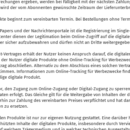
echungen ergeben, werden bei Fälligkeit mit der nächsten Zahlung 
, wird der vom Abonnenten gewünschte Zeitraum der Lieferunterb
dukte beginnt zum vereinbarten Termin. Bei Bestellungen ohne Ter
apers und der Nachrichtenportale ist die Registrierung im Single
enter dienen der Legitimation beim Online-Zugriff auf die digital
her sicher aufzubewahren und dürfen nicht an Dritte weitergegeb
ertrages erhält der Nutzer keinen Anspruch darauf, die digitale
der Nutzer digitale Produkte ohne Online-Tracking für Werbezweck
rtrag abschließen. Alternativ zu dem Abschluss eines solchen Vert
timmen. Informationen zum Online-Tracking für Werbezwecke finde
ige digitale Produkt.
vor, den Zugang zum Online-Zugang oder Digital-Zugang zu sperre
en erfolgt. Das Gleiche gilt für die Weitergabe von Inhalten der di
terhin zur Zahlung des vereinbarten Preises verpflichtet und hat 
n zu ersetzen.
len Produkte ist nur zur eigenen Nutzung gestattet. Eine darübe
ützten Inhalte der digitalen Produkte, insbesondere durch Vervie
auf welchem Trägermedium und in welcher technischen Ausgestaltung,