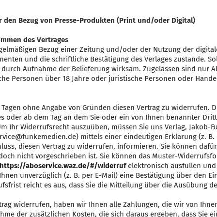
 den Bezug von Presse-Produkten (Print und/oder Digital)
ommen des Vertrages
elmäßigen Bezug einer Zeitung und/oder der Nutzung der digita
nten und die schriftliche Bestätigung des Verlages zustande. Soll
ag durch Aufnahme der Belieferung wirksam. Zugelassen sind nur 
che Personen über 18 Jahre oder juristische Personen oder Handel
 Tagen ohne Angabe von Gründen diesen Vertrag zu widerrufen. Die
 oder ab dem Tag an dem Sie oder ein von Ihnen benannter Dritter
m Ihr Widerrufsrecht auszuüben, müssen Sie uns Verlag, Jakob-Funk
ervice@funkemedien.de) mittels einer eindeutigen Erklärung (z. B. e
hluss, diesen Vertrag zu widerrufen, informieren. Sie können dafü
doch nicht vorgeschrieben ist. Sie können das Muster-Widerrufsf
https://aboservice.waz.de/#/widerruf
elektronisch ausfüllen und
Ihnen unverzüglich (z. B. per E-Mail) eine Bestätigung über den E
sfrist reicht es aus, dass Sie die Mitteilung über die Ausübung d
rag widerrufen, haben wir Ihnen alle Zahlungen, die wir von Ihnen
me der zusätzlichen Kosten, die sich daraus ergeben, dass Sie ein