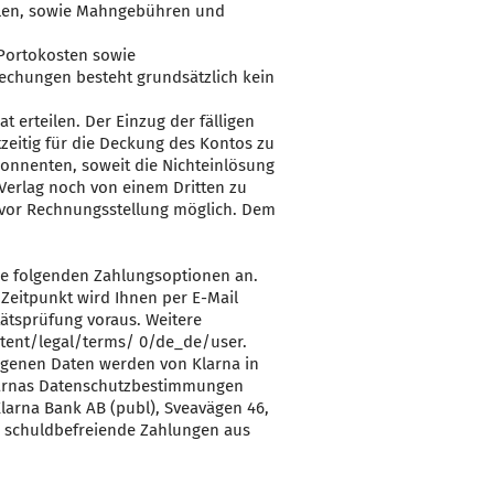
tellen, sowie Mahngebühren und
 Portokosten sowie
rechungen besteht grundsätzlich kein
erteilen. Der Einzug der fälligen
zeitig für die Deckung des Kontos zu
onnenten, soweit die Nichteinlösung
erlag noch von einem Dritten zu
nd vor Rechnungsstellung möglich. Dem
ie folgenden Zahlungsoptionen an.
 Zeitpunkt wird Ihnen per E-Mail
tätsprüfung voraus. Weitere
ntent/legal/terms/ 0/de_de/user.
ogenen Daten werden von Klarna in
arnas Datenschutzbestimmungen
Klarna Bank AB (publ), Sveavägen 46,
s schuldbefreiende Zahlungen aus