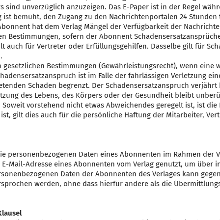
s sind unverzüglich anzuzeigen. Das E-Paper ist in der Regel wä
ag ist bemüht, den Zugang zu den Nachrichtenportalen 24 Stunden 
Abonnent hat dem Verlag Mängel der Verfügbarkeit der Nachrichte
chen Bestimmungen, sofern der Abonnent Schadensersatzansprüche 
ilt auch für Vertreter oder Erfüllungsgehilfen. Dasselbe gilt für S
.
n gesetzlichen Bestimmungen (Gewährleistungsrecht), wenn eine we
Schadensersatzanspruch ist im Falle der fahrlässigen Verletzung ein
retenden Schaden begrenzt. Der Schadensersatzanspruch verjährt 
tzung des Lebens, des Körpers oder der Gesundheit bleibt unberüh
Soweit vorstehend nicht etwas Abweichendes geregelt ist, ist die
st, gilt dies auch für die persönliche Haftung der Mitarbeiter, Ver
die personenbezogenen Daten eines Abonnenten im Rahmen der Ve
r E-Mail-Adresse eines Abonnenten vom Verlag genutzt, um über i
rsonenbezogenen Daten der Abonnenten des Verlages kann gegenü
sprochen werden, ohne dass hierfür andere als die Übermittlungs
Klausel