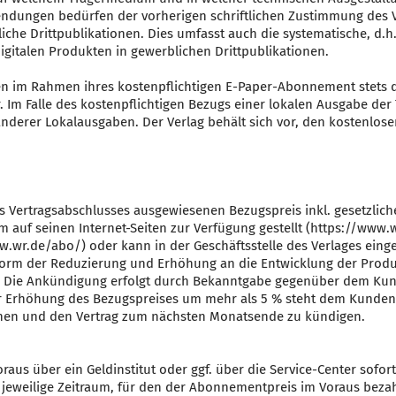
endungen bedürfen der vorherigen schriftlichen Zustimmung des V
liche Drittpublikationen. Dies umfasst auch die systematische, d
gitalen Produkten in gewerblichen Drittpublikationen.
n im Rahmen ihres kostenpflichtigen E-Paper-Abonnement stets 
 Im Falle des kostenpflichtigen Bezugs einer lokalen Ausgabe der 
nderer Lokalausgaben. Der Verlag behält sich vor, den kostenlos
s Vertragsabschlusses ausgewiesenen Bezugspreis inkl. gesetzliche
rm auf seinen Internet-Seiten zur Verfügung gestellt (https://www
.wr.de/abo/) oder kann in der Geschäftsstelle des Verlages ein
Form der Reduzierung und Erhöhung an die Entwicklung der Produ
 Die Ankündigung erfolgt durch Bekanntgabe gegenüber dem Kund
er Erhöhung des Bezugspreises um mehr als 5 % steht dem Kunden 
en und den Vertrag zum nächsten Monatsende zu kündigen.
aus über ein Geldinstitut oder ggf. über die Service-Center sofo
er jeweilige Zeitraum, für den der Abonnementpreis im Voraus beza