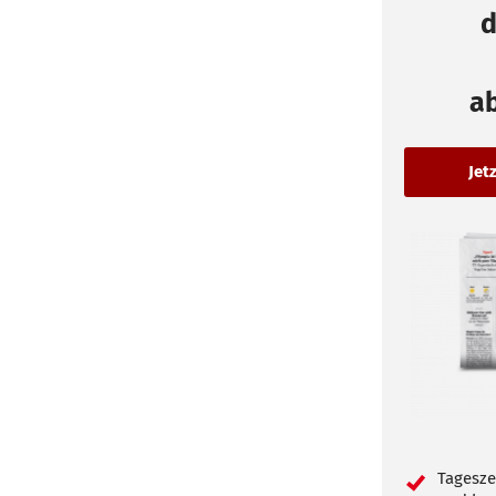
d
a
Tagesze