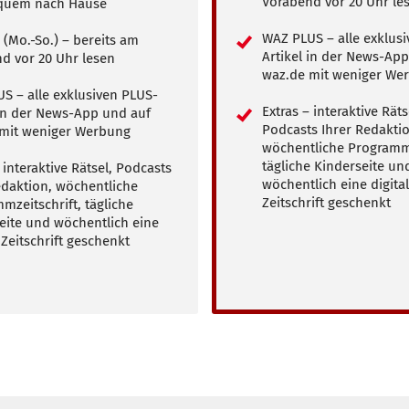
Vorabend vor 20 Uhr le
quem nach Hause
WAZ PLUS – alle exklus
 (Mo.-So.) – bereits am
Artikel in der News-Ap
d vor 20 Uhr lesen
waz.de mit weniger We
S – alle exklusiven PLUS-
Extras – interaktive Räts
 in der News-App und auf
Podcasts Ihrer Redaktio
mit weniger Werbung
wöchentliche Programmz
tägliche Kinderseite un
 interaktive Rätsel, Podcasts
wöchentlich eine digita
edaktion, wöchentliche
Zeitschrift geschenkt
mzeitschrift, tägliche
eite und wöchentlich eine
 Zeitschrift geschenkt