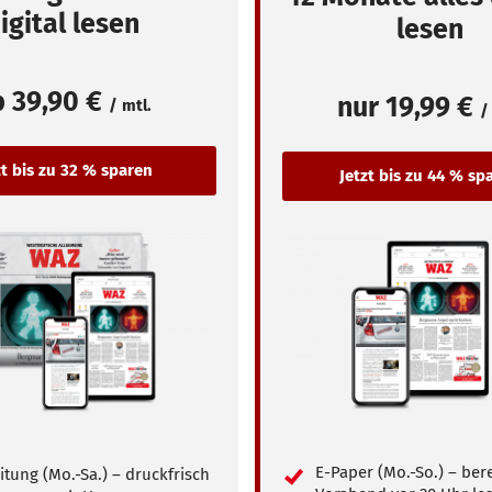
igital lesen
lesen
b
39,90 €
nur
19,99 €
/ mtl.
/
E-Paper (Mo.-So.) – ber
itung (Mo.-Sa.) – druckfrisch