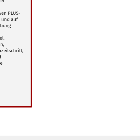
sen
iven PLUS-
p und auf
rbung
el,
n,
eitschrift,
d
le