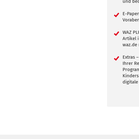
und be
E-Paper
Voraben
WAZ PLU
Artikel
waz.de 
Extras –
Ihrer R
Program
Kinders
digitale