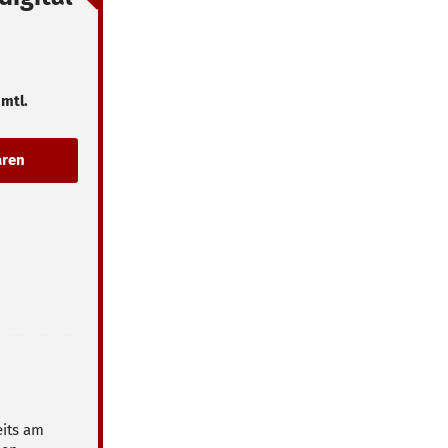
 mtl.
eits am