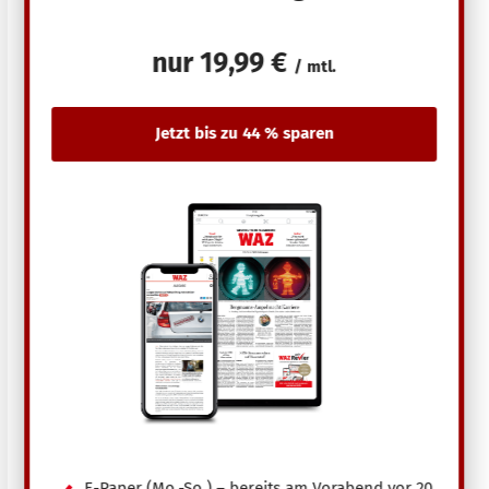
nur
19,99 €
/ mtl.
E-Paper (Mo.-So.) – bereits am Vorabend vor 20